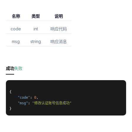
名称
类型
说明
code
int
响应代码
msg
string
响应消息
成功
失败
{
"code"
:
0
,
"msg"
:
"修改认证账号信息成功"
}