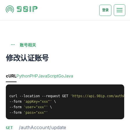
登录
账号相关
修改认证账号
cURL
Python
PHP
JavaScript
Go
Java
curl --location --request GET 
'https://api.98ip.com/authAcc
--form 
'appKey="xxx"'
 \

--form 
'user="xxx"'
 \

--form 
'pass="xxx"'
/authAccount/update
GET